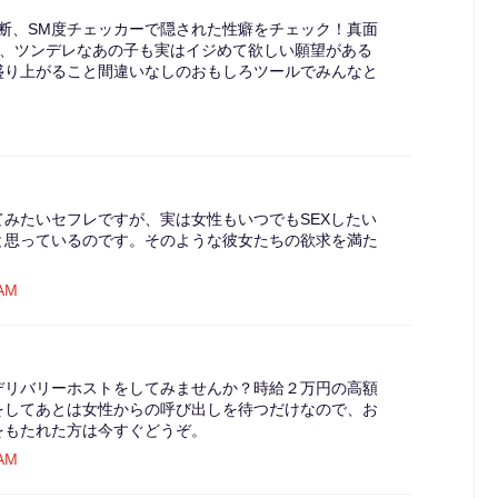
断、SM度チェッカーで隠された性癖をチェック！真面
様、ツンデレなあの子も実はイジめて欲しい願望がある
盛り上がること間違いなしのおもしろツールでみんなと
みたいセフレですが、実は女性もいつでもSEXしたい
と思っているのです。そのような彼女たちの欲求を満た
 AM
デリバリーホストをしてみませんか？時給２万円の高額
をしてあとは女性からの呼び出しを待つだけなので、お
をもたれた方は今すぐどうぞ。
 AM