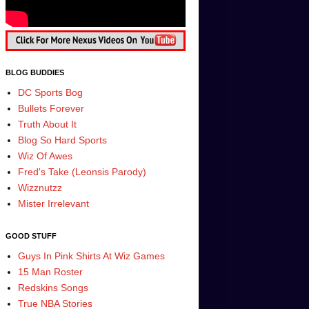
BLOG BUDDIES
DC Sports Bog
Bullets Forever
Truth About It
Blog So Hard Sports
Wiz Of Awes
Fred's Take (Leonsis Parody)
Wizznutzz
Mister Irrelevant
GOOD STUFF
Guys In Pink Shirts At Wiz Games
15 Man Roster
Redskins Songs
True NBA Stories