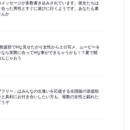
のメッセージが多数書き込みされています。彼女たちは
り合った男性とすぐに遊びに行くようです。あなたも書
せんか
、救援部でHな見せたがり女性からエロ写メ、ムービーを
子なら実際に合ってHな事ができちゃうかも！？夏で開
遊んじゃおう
ブフリー」はみんなの出逢いを応援する全国版の逆援助
子と真剣にお付き合いしたい方も、複数の女性と戯れた
どうぞ