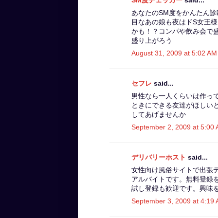
あなたのSM度をかんたん診
目なあの娘も夜はドS女王
かも！？コンパや飲み会で
盛り上がろう
August 31, 2009 at 5:02 AM
セフレ
said...
男性なら一人くらいは作って
ときにできる友達がほしい
してあげませんか
September 2, 2009 at 5:00
デリバリーホスト
said...
女性向け風俗サイトで出張
アルバイトです。無料登録
試し登録も歓迎です。興味
September 3, 2009 at 4:19