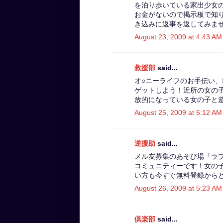
を泊り歩いている家出少女
お金がないので掲示板で知
き込みに返事を返してみま
August 23, 2009 at 4:43 AM
救援部
said...
オ○ニーライフのお手伝い
ゲットしよう！近所の女の
放的になっている女の子と
August 25, 2009 at 5:12 AM
逆援助
said...
メル友募集のあそび場「ラ
コミュニティーです！女の
い方も今すぐ無料登録から
August 26, 2009 at 5:23 AM
倶楽部
said...