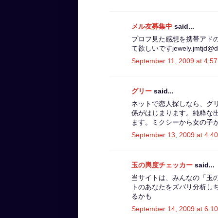
メル友募集中
said...
プロフ見た感想を携帯アド
て欲しいですjewely.jmtjd@do
September 11, 2009 at 4:5
グリー
said...
ネットで恋人探しなら、グ
係がはじまります。純粋な
ます。ミクシーから女の子
September 13, 2009 at 4:4
玉の輿度チェッカー
said...
当サイトは、みんなの「玉
トのあなたをズバリ分析し
るかも
September 14, 2009 at 6:1