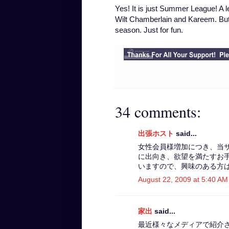
Yes! It is just Summer League! A
Wilt Chamberlain and Kareem. But I
season. Just for fun.
34 comments:
出張ホスト
said...
女性会員様増加につき、当
に出向き、欲望を満たすお
いますので、興味のある方は
August 22, 2009 at 5:40 AM
家出
said...
最近様々なメディアで紹介