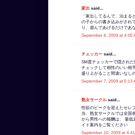
家出
said...
「家出してるんで、泊まる
の子からの書き込みがされ
り、遊んであげるだけであ
September 6, 2009 at 4:05
チェッカー
said...
SM度チェッカーで隠された
チェックして相性のいい相
盛り上がること間違いなし
September 7, 2009 at 5:13
熟女サークル
said...
性欲のピークを迎えたセレ
当、熟女サークルでは全国
から男性への報酬は、 最低
イト案内をご覧ください
September 10, 2009 at 4:4