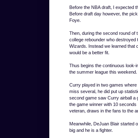
Before the NBA draft, I expected t
Before draft day however, the pic
Foye.
Then, during the second round of 
college rebounder who destroyed th
Wizards. Instead we learned that 
would be a better fit.
Thus begins the continuous look-in
the summer league this weekend.
Curry played in two games where 
miss several, he did put up statist
second game saw Curry airball a 
the game winner with 10 seconds le
veteran, draws in the fans to the a
Meanwhile, DeJuan Blair started of
big and he is a fighter.