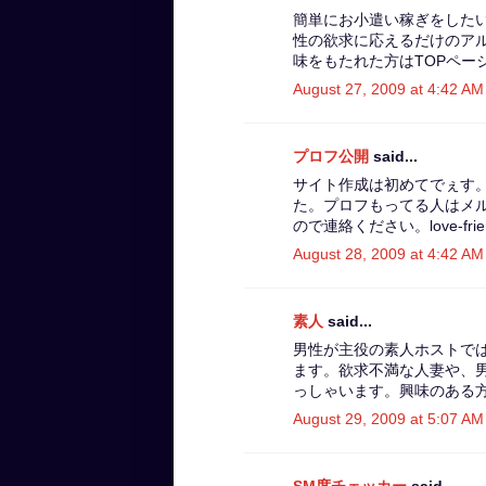
簡単にお小遣い稼ぎをした
性の欲求に応えるだけのア
味をもたれた方はTOPペー
August 27, 2009 at 4:42 AM
プロフ公開
said...
サイト作成は初めてでぇす
た。プロフもってる人はメ
ので連絡ください。love-friend
August 28, 2009 at 4:42 AM
素人
said...
男性が主役の素人ホストで
ます。欲求不満な人妻や、
っしゃいます。興味のある方
August 29, 2009 at 5:07 AM
SM度チェッカー
said...