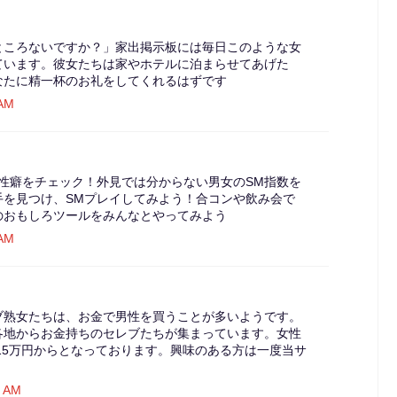
ところないですか？」家出掲示板には毎日このような女
ています。彼女たちは家やホテルに泊まらせてあげた
なたに精一杯のお礼をしてくれるはずです
 AM
性癖をチェック！外見では分からない男女のSM指数を
手を見つけ、SMプレイしてみよう！合コンや飲み会で
のおもしろツールをみんなとやってみよう
 AM
ブ熟女たちは、お金で男性を買うことが多いようです。
各地からお金持ちのセレブたちが集まっています。女性
15万円からとなっております。興味のある方は一度当サ
1 AM