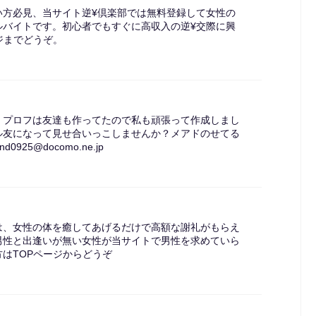
い方必見、当サイト逆¥倶楽部では無料登録して女性の
ルバイトです。初心者でもすぐに高収入の逆¥交際に興
ジまでどうぞ。
。プロフは友達も作ってたので私も頑張って作成しまし
ル友になって見せ合いっこしませんか？メアドのせてる
0925@docomo.ne.jp
は、女性の体を癒してあげるだけで高額な謝礼がもらえ
男性と出逢いが無い女性が当サイトで男性を求めていら
はTOPページからどうぞ