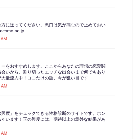
の方に送ってください。悪口は気が病むので止めておい
como.ne.jp
7 AM
リーをおすすめします。ここからあなたの理想の恋愛関
出会いから、割り切ったエッチな出会いまで何でもあり
が大量流入中！ココだけの話、今が狙い目です
0 AM
の輿度」をチェックできる性格診断のサイトです。ホン
ちゃいます！玉の輿度には、期待以上の意外な結果があ
0 AM