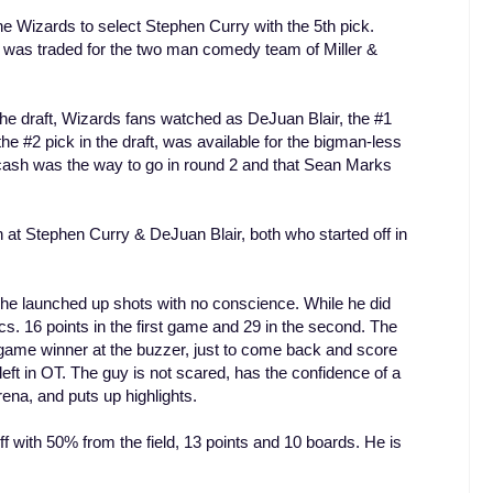
he Wizards to select Stephen Curry with the 5th pick.
k was traded for the two man comedy team of Miller &
the draft, Wizards fans watched as DeJuan Blair, the #1
e #2 pick in the draft, was available for the bigman-less
cash was the way to go in round 2 and that Sean Marks
 at Stephen Curry & DeJuan Blair, both who started off in
he launched up shots with no conscience. While he did
ics. 16 points in the first game and 29 in the second. The
game winner at the buzzer, just to come back and score
ft in OT. The guy is not scared, has the confidence of a
rena, and puts up highlights.
f with 50% from the field, 13 points and 10 boards. He is